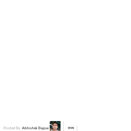
Posted By:
Abhishek Bajpai
राज्य