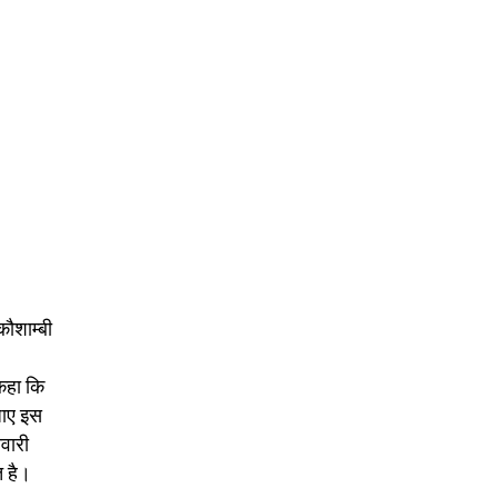
कौशाम्बी
 कहा कि
जाए इस
िवारी
त है।