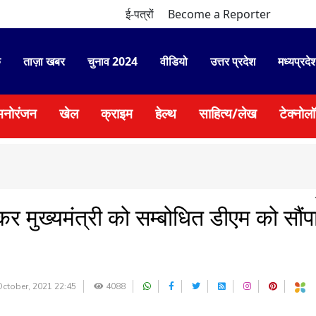
ई-पत्रों
Become a Reporter
े
ताज़ा खबर
चुनाव 2024
वीडियो
उत्तर प्रदेश
मध्यप्रदे
मनोरंजन
खेल
क्राइम
हेल्थ
साहित्य/लेख
टेक्नोल
●
स
कर मुख्यमंत्री को सम्बोधित डीएम को सौंप
ctober, 2021 22:45
4088