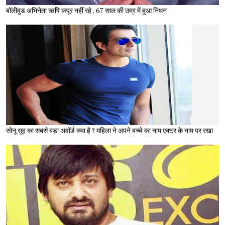
बॉलीवुड अभिनेता ऋषि कपूर नहीं रहे , 67 साल की उम्र में हुआ निधन
सोनू सूद का सबसे बड़ा अवॉर्ड क्या है ? महिला ने अपने बच्चे का नाम एक्टर के नाम पर रखा